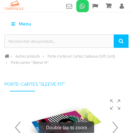
Menu
Autres produits
Porte-Cartes et Cartes Cadeaux (Gift Card)
Porte-cartes "Sleeve fit"
PORTE-CARTES "SLEEVE FIT"
Double tap to zoom