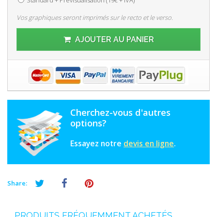
Vos graphiques seront imprimés sur le recto et le verso.
AJOUTER AU PANIER
Cherchez-vous d'autres
options?
Essayez notre
devis en ligne
.
Share:
PRODUITS FRÉQUEMMENT ACHETÉS