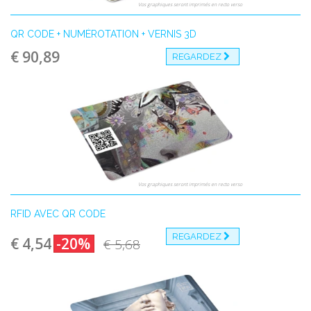
Vos graphiques seront imprimés en recto verso
QR CODE + NUMÉROTATION + VERNIS 3D
€ 90,89
REGARDEZ
Vos graphiques seront imprimés en recto verso
RFID AVEC QR CODE
REGARDEZ
€ 4,54
-20%
€ 5,68