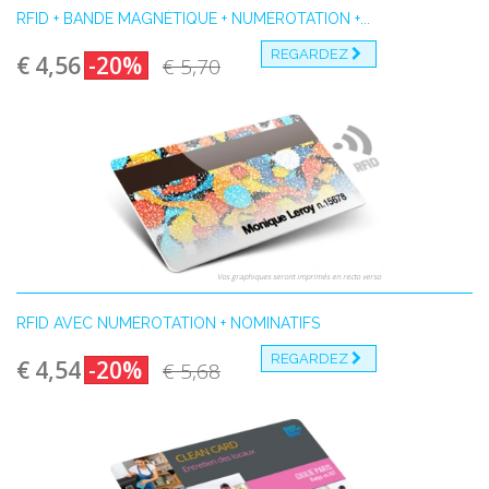
RFID + BANDE MAGNÉTIQUE + NUMÉROTATION +...
REGARDEZ
€ 4,56
-20%
€ 5,70
Vos graphiques seront imprimés en recto verso
RFID AVEC NUMÉROTATION + NOMINATIFS
REGARDEZ
€ 4,54
-20%
€ 5,68