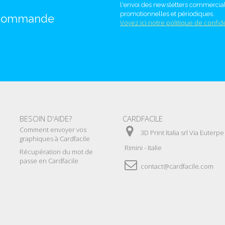
l'envoi des newsletters commercial
promotionnelles et périodiques.
 commande
Voyez ici notre politique de confide
BESOIN D'AIDE?
CARDFACILE
Comment envoyer vos
3D Print Italia srl Via Euterp
graphiques à Cardfacile
Rimini - Italie
Récupération du mot de
passe en Cardfacile
contact@cardfacile.com