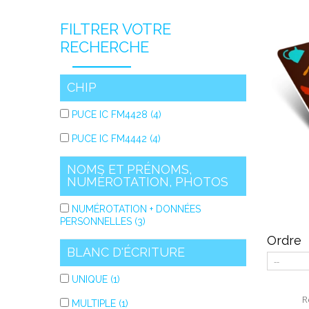
FILTRER VOTRE
RECHERCHE
CHIP
PUCE IC FM4428
(4)
PUCE IC FM4442
(4)
NOMS ET PRÉNOMS,
NUMÉROTATION, PHOTOS
NUMÉROTATION + DONNÉES
PERSONNELLES
(3)
Ordre
BLANC D'ÉCRITURE
UNIQUE
(1)
R
MULTIPLE
(1)