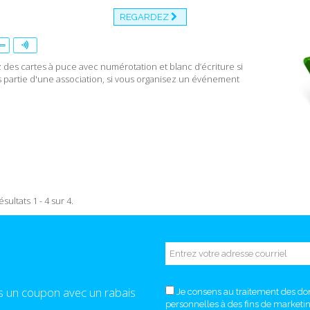
REGARDEZ
 des cartes à puce avec numérotation et blanc d’écriture si
s partie d'une association, si vous organisez un événement
ésultats 1 - 4 sur 4.
s un coupon avec un rabais
Je consens au traitement des d
personnelles à des fins de marketi