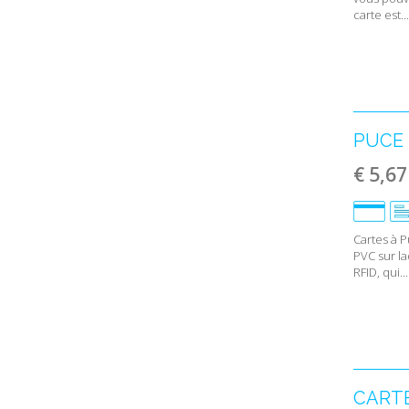
carte est...
PUCE 
€ 5,67
Cartes à P
PVC sur l
RFID, qui...
CARTE