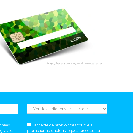
Vos graphiques seront imprimés en recto verso
onnées
J'accepte de recevoir des courriels
ng, avec
promotionnels automatiques, créés sur la