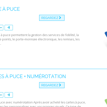
 À PUCE
REGARDEZ
 à puce permettent la gestion des services de fidélité, la
e points, le porte-monnaie électronique, les remises, les
.
S À PUCE + NUMÉROTATION
REGARDEZ
uce avec numérotation Après avoir acheté les cartes à puce,
z les personnaliser avec vos propres visuels. Ce type de