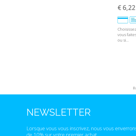
€ 6,22
Choisissez
vous faite
ou si...
R
NEWSLETTER
Lorsque vous vous inscrivez, nous vous enverron
de 10% sur votre premier achat.