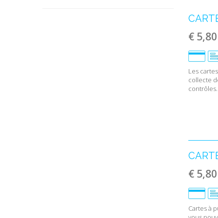
CARTE
€ 5,80
Les cartes
collecte d
contrôles..
CARTE
€ 5,80
Cartes à p
vous pouve