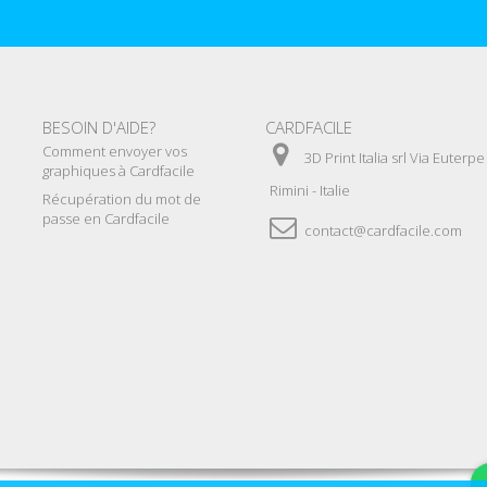
BESOIN D'AIDE?
CARDFACILE
Comment envoyer vos
3D Print Italia srl Via Euterp
graphiques à Cardfacile
Rimini - Italie
Récupération du mot de
passe en Cardfacile
contact@cardfacile.com