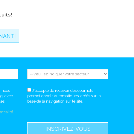
uits!
NANT!
onnées
J'accepte de recevoir des courriels
ng, avec
promotionnels automatiques, créés sur la
es,
base de la navigation sur le site.
ntialité.
INSCRIVEZ-VOUS