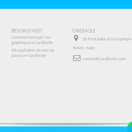
BESOIN D'AIDE?
CARDFACILE
Comment envoyer vos
3D Print Italia srl Via Euterp
graphiques à Cardfacile
Rimini - Italie
Récupération du mot de
passe en Cardfacile
contact@cardfacile.com