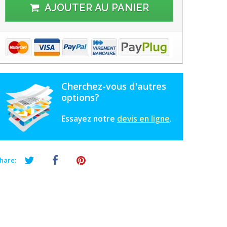
AJOUTER AU PANIER
Cherchez-vous d'autres
options?
Essayez notre
devis en ligne
.
hare: