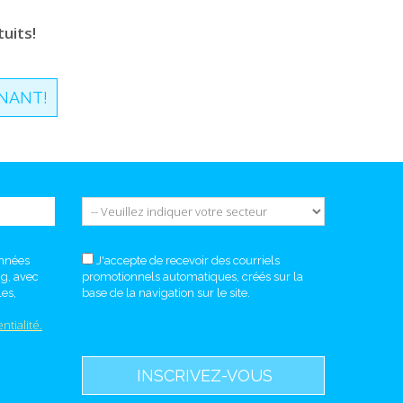
uits!
NANT!
onnées
J'accepte de recevoir des courriels
ng, avec
promotionnels automatiques, créés sur la
es,
base de la navigation sur le site.
ntialité.
INSCRIVEZ-VOUS