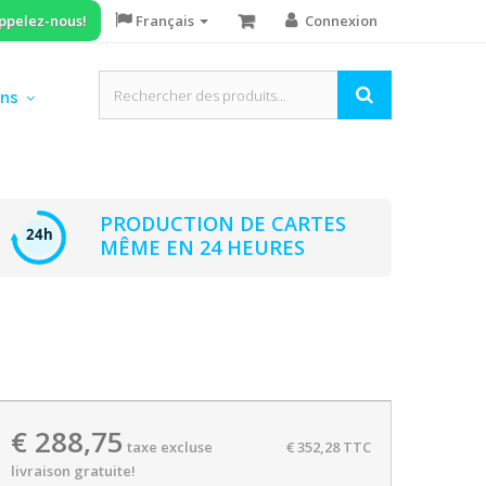
ppelez-nous!
Français
Connexion
ons
PRODUCTION DE CARTES
MÊME EN 24 HEURES
€ 288,75
taxe excluse
€ 352,28
TTC
livraison gratuite!