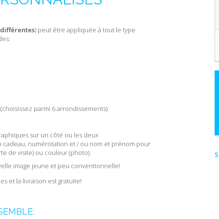
 différentes
) peut être appliquée à tout le type
des:
 (choisissez parmi 6 arrondissements)
graphiques sur un côté ou les deux
d'un cadeau, numérotation et / ou nom et prénom pour
e de visite) ou couleur (photo).
S
elle image jeune et peu conventionnelle!
 et la livraison est gratuite!
SEMBLE: