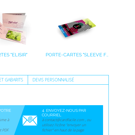
ES "ELISIR"
PORTE-CARTES "SLEEVE FIT"
T GABARITS
DEVIS PERSONNALISÉ
VOTRE
4. ENVOYEZ-NOUS PAR
COURRIEL
sme à
à contact@cardfacile.com , ou
utilisez l'icône "envoyer un
t PDF.
fichier" en haut de la page