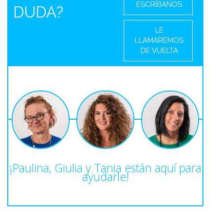
ESCRÍBANOS
DUDA?
LE
LLAMAREMOS
DE VUELTA
¡Paulina, Giulia y Tania están aquí para
ayudarle!