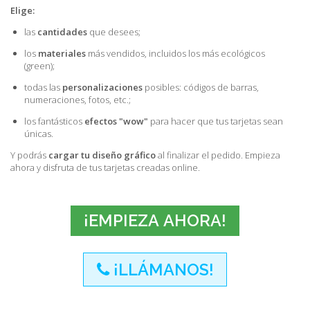
Elige:
las
cantidades
que desees;
los
materiales
más vendidos, incluidos los más ecológicos
(
green
);
todas las
personalizaciones
posibles: códigos de barras,
numeraciones, fotos, etc.;
los fantásticos
efectos "wow"
para hacer que tus tarjetas sean
únicas.
Y podrás
cargar tu diseño gráfico
al finalizar el pedido. Empieza
ahora y disfruta de tus tarjetas creadas online.
¡EMPIEZA AHORA!
¡LLÁMANOS!