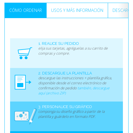
CÓMO ORDENAR
USOS Y MÁS INFORMACIÓN
DESCARGA
1. REALICE SU PEDIDO
elija sus tarjetas, agréguelas a su carrito de
compras y compre.
2. DESCARGUE LA PLANTILLA
descargue las instrucciones + plantilla gráfica,
disponible desde el correo electrónico de
confirmación de pedido
también, descargue
aquí (archivo ZIP)
3. PERSONALICE SU GRÁFICO
componga su diseño gráfico a partir de la
plantilla y guárdelo en formato PDF.