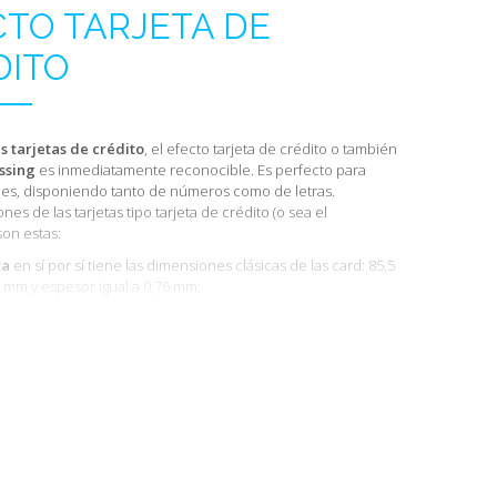
CTO TARJETA DE
DITO
as tarjetas de crédito
, el efecto tarjeta de crédito o también
ssing
es inmediatamente reconocible. Es perfecto para
bles, disponiendo tanto de números como de letras.
es de las tarjetas tipo tarjeta de crédito (o sea el
on estas:
ta
en sí por sí tiene las dimensiones clásicas de las card: 85,5
 mm y espesor igual a 0,76 mm;
es grande, los
números
pueden ser grandes
3 mm
o bien
5
as
están disponibles solo en el formato de
3 mm
;
os
pueden ser dispuestos libremente sobre la tarjeta, dentro
margen de
5 mm
desde el borde.
qué viene utilizado el