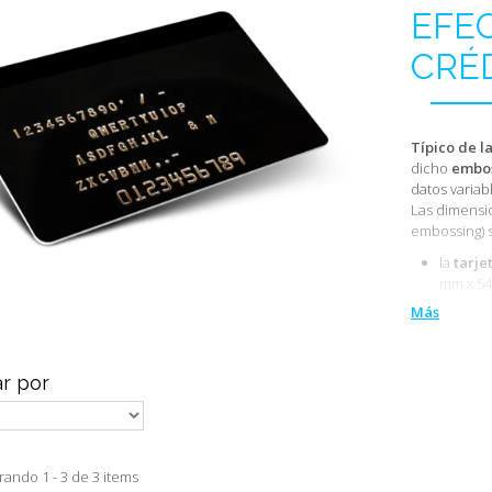
EFE
CRÉ
Típico de l
dicho
embo
datos varia
Las dimension
embossing) s
la
tarje
mm x 54
la card 
Más
mm
;
las
letr
los
dat
r por
de un 
¿Para 
ando 1 - 3 de 3 items