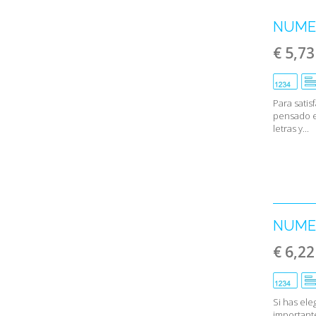
NUMER
€ 5,73
Para satis
pensado e
letras y...
NUMER
€ 6,22
Si has ele
importante