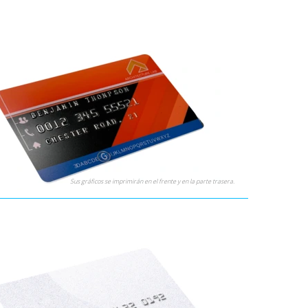
ssing?
tes han utilizado las tarjetas con datos punzonados en
 asociativas y para clubes; tarjetas "del tifoso":
rd para el ingreso en los estadios y en los eventos
vos.
Sus gráficos se imprimirán en el frente y en la parte trasera.