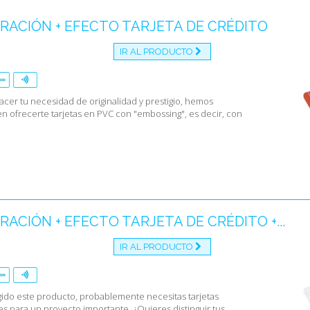
embo
ACIÓN + EFECTO TARJETA DE CRÉDITO
Muchos clien
relieve para:
IR AL PRODUCTO
tarjetas
o sea ca
deporti
facer tu necesidad de originalidad y prestigio, hemos
n ofrecerte tarjetas en PVC con "embossing", es decir, con
ACIÓN + EFECTO TARJETA DE CRÉDITO +...
IR AL PRODUCTO
gido este producto, probablemente necesitas tarjetas
s para un proyecto importante. ¿Quieres distinguir tus