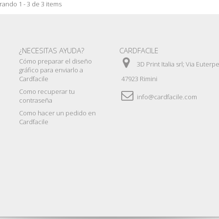
ando 1 - 3 de 3 items
¿NECESITAS AYUDA?
CARDFACILE
Cómo preparar el diseño
3D Print Italia srl; Via Euterp
gráfico para enviarlo a
Cardfacile
47923 Rimini
Como recuperar tu
info@cardfacile.com
contraseña
Como hacer un pedido en
Cardfacile