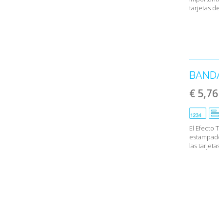
tarjetas de
BANDA
€ 5,76
El Efecto 
estampado
las tarjetas