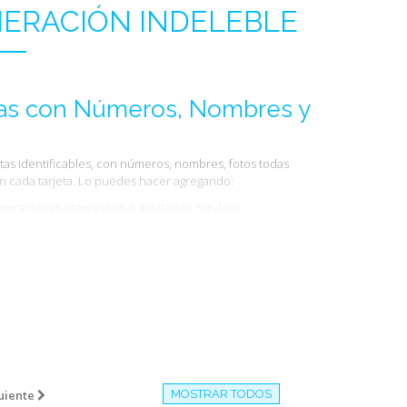
ERACIÓN INDELEBLE
tas con Números, Nombres y
etas identificables, con números, nombres, fotos todas
n cada tarjeta. Lo puedes hacer agregando:
meraciones progresivas o aleatorias, random;
, nombres y apellidos;
color;
so todos estos elementos juntos.
uiente
MOSTRAR TODOS