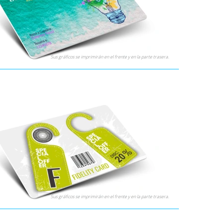
Sus gráficos se imprimirán en el frente y en la parte trasera.
Cardfacile somos los N°1 en Tarjetas Personalizadas, por
 manejar tantas combinaciones de datos y efectos en las
artir de 100 piezas!
das
las numeraciones son indelebles y resisten los
a impresión está protegida por la laminación transparente
a. Consulta las INSTRUCCIONES para el diseño y los archivos
iables.
Sus gráficos se imprimirán en el frente y en la parte trasera.
, ordenar es fácil y las recibirás en tiempos muy rápidos,
estándar o express, a partir de la confirmación del pedido.