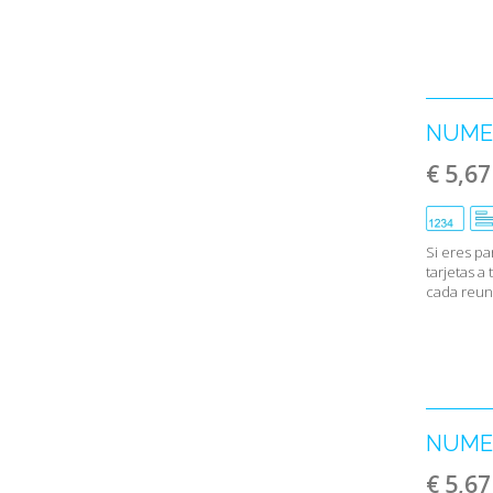
NUMER
€ 5,67
Si eres pa
tarjetas 
cada reuni
NUMER
€ 5,67