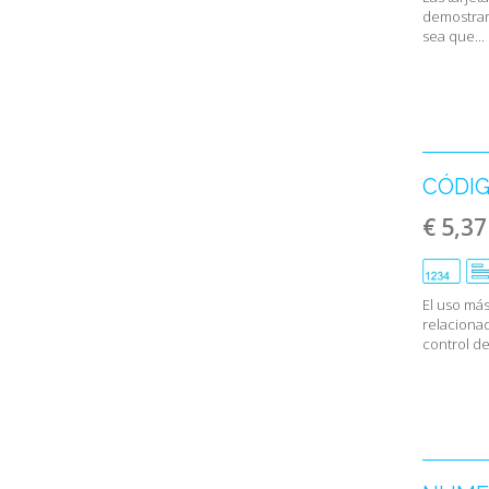
demostrar 
sea que...
CÓDIG
€ 5,37
El uso más
relacionad
control de