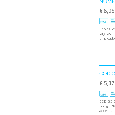
NUMER
€ 6,95
Uno de lo
tarjetas d
empleados
CÓDIG
€ 5,37
CÓDIGO Q
código QR 
acceso...