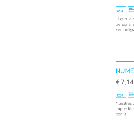
Elige tu d
personali
con bolígr
NUMER
€ 7,14
Nuestras 
impresión,
con la...