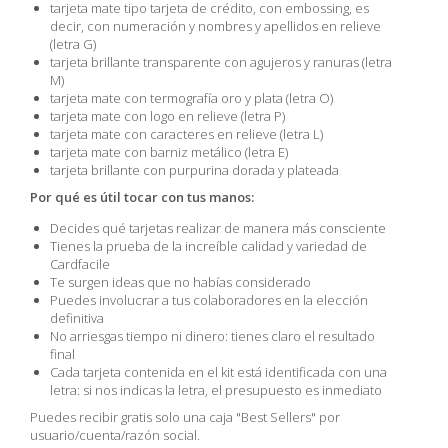
tarjeta mate tipo tarjeta de crédito, con embossing, es
decir, con numeración y nombres y apellidos en relieve
(letra G)
tarjeta brillante transparente con agujeros y ranuras (letra
M)
tarjeta mate con termografía oro y plata (letra O)
tarjeta mate con logo en relieve (letra P)
tarjeta mate con caracteres en relieve (letra L)
tarjeta mate con barniz metálico (letra E)
tarjeta brillante con purpurina dorada y plateada
Por qué es útil tocar con tus manos:
Decides qué tarjetas realizar de manera más consciente
Tienes la prueba de la increíble calidad y variedad de
Cardfacile
Te surgen ideas que no habías considerado
Puedes involucrar a tus colaboradores en la elección
definitiva
No arriesgas tiempo ni dinero: tienes claro el resultado
final
Cada tarjeta contenida en el kit está identificada con una
letra: si nos indicas la letra, el presupuesto es inmediato
Puedes recibir gratis solo una caja "Best Sellers" por
usuario/cuenta/razón social.