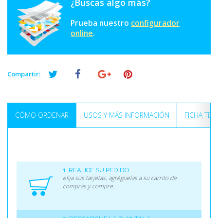
¿Buscas algo más?
Prueba nuestro
configurador
online
.
Compartir:
CÓMO ORDENAR
USOS Y MÁS INFORMACIÓN
FICHA TÉC
1. REALICE SU PEDIDO
elija sus tarjetas, agréguelas a su carrito de
compras y compre.