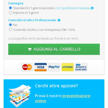
Consegna
Standard in 5 giorni lavorativi
con Spedizione Gratuita
Express in 2 giorni
Controllo Grafico Professionale
No
Controllo Grafico con Anteprima (19€ + IVA)
La tua grafica verrà stampata sul fronte e sul retro.
AGGIUNGI AL CARRELLO
Cerchi altre opzioni?
Prova il nostro
preventivatore
online
.