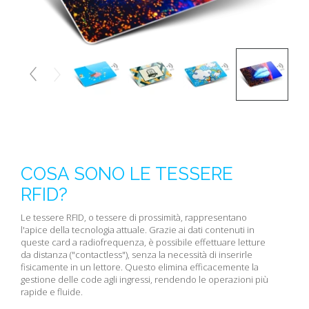
COSA SONO LE TESSERE
RFID?
Le tessere RFID, o tessere di prossimità, rappresentano
l'apice della tecnologia attuale. Grazie ai dati contenuti in
queste card a radiofrequenza, è possibile effettuare letture
da distanza ("contactless"), senza la necessità di inserirle
fisicamente in un lettore. Questo elimina efficacemente la
gestione delle code agli ingressi, rendendo le operazioni più
rapide e fluide.