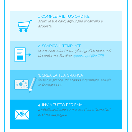
1. COMPLETA IL TUO ORDINE
scegli le tue card, aggiungile al carrello e
acquista.
2. SCARICA IL TEMPLATE
scarica istruzioni + template grafico nella mail
di conferma d'ordine
oppure qui (file ZIP).
3. CREA LA TUA GRAFICA
fai la tua grafica utilizzando il template, salvala
in formato PDF.
4. INVIA TUTTO PER EMAIL
a info@cardfacile.com o usa l'icona "Invia file"
in cima alla pagina