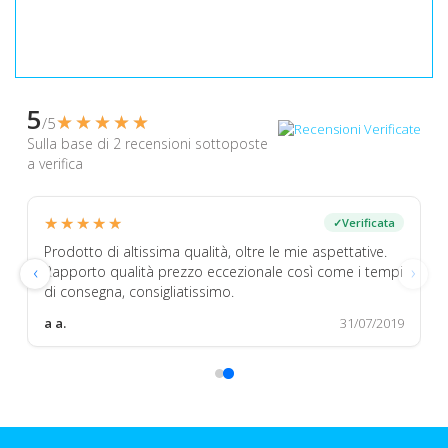
5
★★★★★
★★★★★
/5
Sulla base di 2 recensioni sottoposte
a verifica
★★★★★
★★★★★
a
✓
Verificata
Prodotto di altissima qualità, oltre le mie aspettative.
‹
›
Rapporto qualità prezzo eccezionale così come i tempi
di consegna, consigliatissimo.
20
a a.
31/07/2019