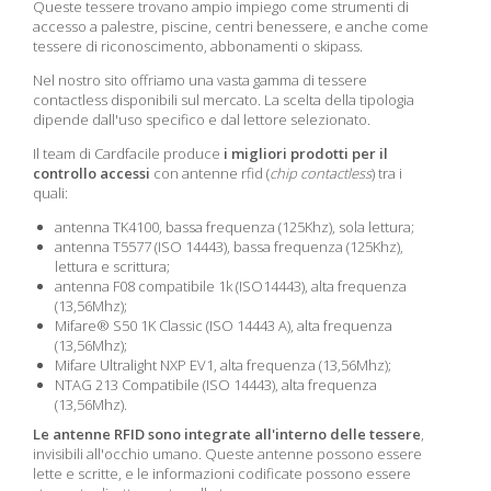
Queste tessere trovano ampio impiego come strumenti di
accesso a palestre, piscine, centri benessere, e anche come
tessere di riconoscimento, abbonamenti o skipass.
Nel nostro sito offriamo una vasta gamma di tessere
contactless disponibili sul mercato. La scelta della tipologia
dipende dall'uso specifico e dal lettore selezionato.
Il team di Cardfacile produce
i migliori prodotti per il
controllo accessi
con antenne rfid (
chip contactless
) tra i
quali:
antenna TK4100, bassa frequenza (125Khz), sola lettura;
antenna T5577 (ISO 14443), bassa frequenza (125Khz),
lettura e scrittura;
antenna F08 compatibile 1k (ISO14443), alta frequenza
(13,56Mhz);
Mifare® S50 1K Classic (ISO 14443 A), alta frequenza
(13,56Mhz);
Mifare Ultralight NXP EV1, alta frequenza (13,56Mhz);
NTAG 213 Compatibile (ISO 14443), alta frequenza
(13,56Mhz).
Le antenne RFID sono integrate all'interno delle tessere
,
invisibili all'occhio umano. Queste antenne possono essere
lette e scritte, e le informazioni codificate possono essere