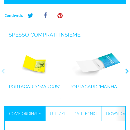
Condividi:
SPESSO COMPRATI INSIEME:
PORTACARD "MARCUS"
PORTACARD "MANHATTAN"
COME ORDINARE
UTILIZZI
DATI TECNICI
DOWNLOAD I