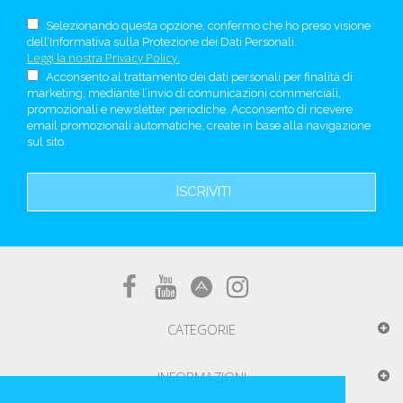
Selezionando questa opzione, confermo che ho preso visione
dell’Informativa sulla Protezione dei Dati Personali.
Leggi la nostra Privacy Policy.
Acconsento al trattamento dei dati personali per finalità di
marketing, mediante l’invio di comunicazioni commerciali,
promozionali e newsletter periodiche. Acconsento di ricevere
email promozionali automatiche, create in base alla navigazione
sul sito.
ISCRIVITI
CATEGORIE
INFORMAZIONI