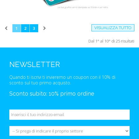
La tua grafica verrà stampata sul fronte e sul retro.
1
2
3
VISUALIZZA TUTTO
Dal 1° al 10° di 25 risultati
NEWSLETTER
Quando ti iscrivi ti invieremo un coupon con il 10% di
sconto sul tuo primo acquisto.
Sconto subito: 10% primo ordine