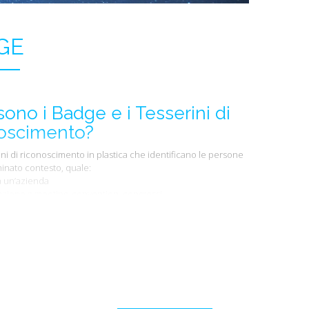
GE
ono i Badge e i Tesserini di
oscimento?
ini di riconoscimento in plastica che identificano le persone
inato contesto, quale:
in un’azienda
pazione a meeting, convention, congressi
 a corsi
 scuola
a palestre, piscine, centri benessere
formazioni quali la ragione sociale e il logo aziendale
 che li stampa, il nome e cognome e /o foto della persona, un
ficativo, la qualifica / tipo di lavoro svolto, ecc.
 tipi di Badge esistono?