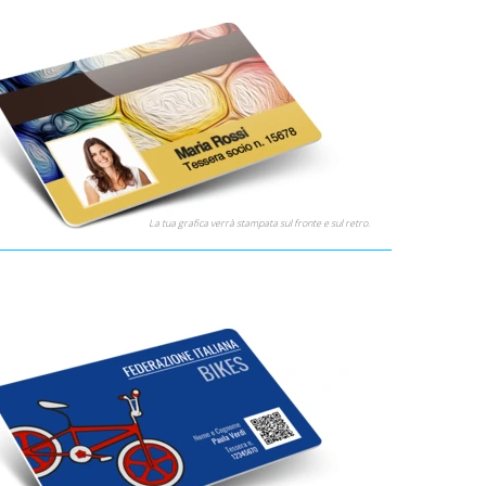
La tua grafica verrà stampata sul fronte e sul retro.