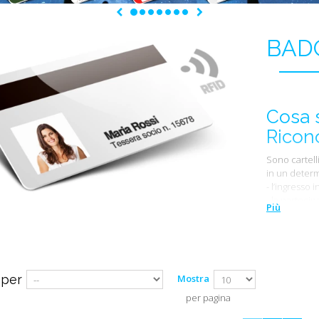
Precedente
Successivo
BAD
Cosa s
Ricon
Sono cartell
in un determ
- l’ingresso 
- la parteci
Più
- l’iscrizione
- l’entrata a
- l’accesso 
attraverso in
dell’azienda
 per
Mostra
codice identi
per pagina
Quanti