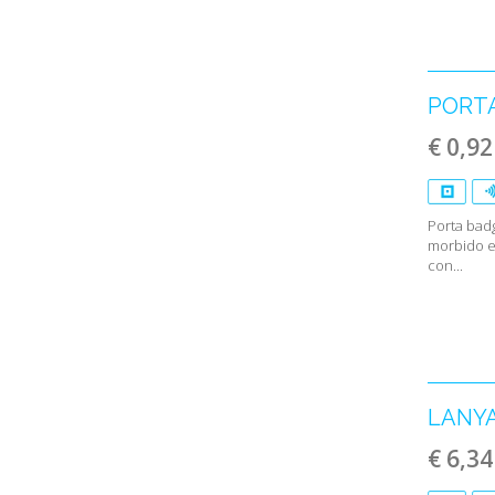
PORTA
€ 0,92
Porta badg
morbido e 
con...
LANYA
€ 6,34