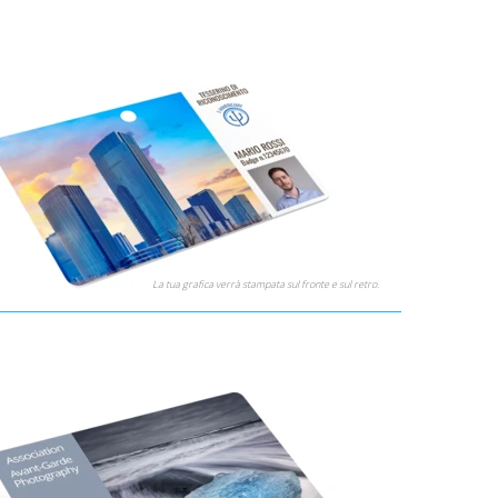
La tua grafica verrà stampata sul fronte e sul retro.