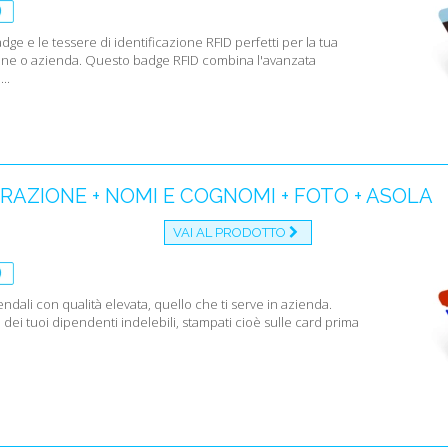
Tutti 
adge e le tessere di identificazione RFID perfetti per la tua
Esistono tess
one o azienda. Questo badge RFID combina l'avanzata
abbinamenti 
..
con nom
l’ingres
con codi
un soft
con band
AZIONE + NOMI E COGNOMI + FOTO + ASOLA
con ante
con tecn
VAI AL PRODOTTO
caso in 
esempio 
cognome
Se hai dubbi 
ndali con qualità elevata, quello che ti serve in azienda.
i dei tuoi dipendenti indelebili, stampati cioè sulle card prima
supportiamo