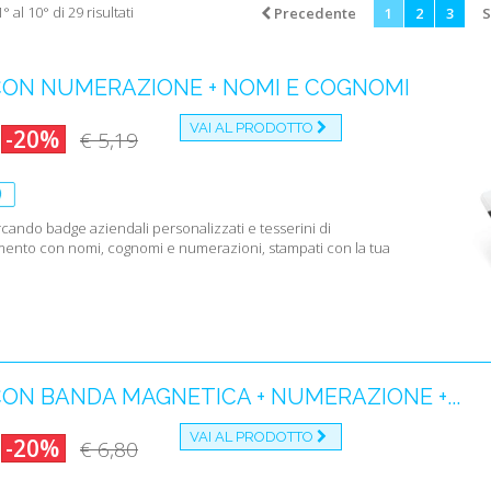
° al 10° di 29 risultati
Precedente
1
2
3
S
Tesserin
Tessere
Cartelli
CON NUMERAZIONE + NOMI E COGNOMI
farmacie
Tesserin
superior
VAI AL PRODOTTO
-20%
€ 5,19
Siamo
rivend
rcando badge aziendali personalizzati e tesserini di
Conosciamo t
mento con nomi, cognomi e numerazioni, stampati con la tua
ti assis
tessere 
controlli
stampia
le pers
le sped
CON BANDA MAGNETICA + NUMERAZIONE +...
I tempi sono 
per il serviz
VAI AL PRODOTTO
-20%
€ 6,80
Per questo i 
Italia.