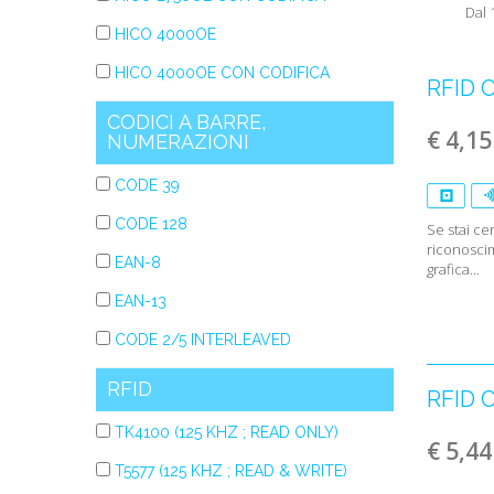
Dal 1
HICO 4000OE
HICO 4000OE CON CODIFICA
RFID 
CODICI A BARRE,
€ 4,15
NUMERAZIONI
CODE 39
CODE 128
Se stai ce
riconosci
EAN-8
grafica...
EAN-13
CODE 2/5 INTERLEAVED
RFID
RFID 
TK4100 (125 KHZ ; READ ONLY)
€ 5,44
T5577 (125 KHZ ; READ & WRITE)