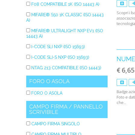
F08 COMPATIBILE 1K (ISO 14443 A)
Scopri i b
MIFARE® S50 1K CLASSIC (ISO 14443
associazi
A)
tecnologia.
MIFARE® ULTRALIGHT NXP EV1 (ISO
14443 A)
I-CODE SLI NXP (ISO 15693)​
I-CODE SLI-S NXP (ISO 15693)​
NUMER
NTAG 213 COMPATIBILE (ISO 14443)
€ 6,65
FORO O ASOLA
Badge azie
FORO O ASOLA
Foto e dat
che...
CAMPO FIRMA / PANNELLO
SCRIVIBILE
CAMPO FIRMA SINGOLO
CAMPO FIRMA MULTIPLO