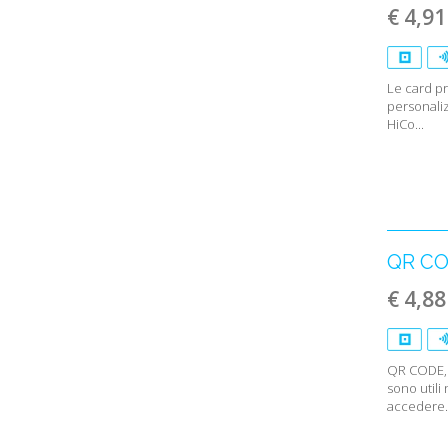
€ 4,91
Le card pr
personaliz
HiCo...
QR CO
€ 4,88
QR CODE,
sono utili
accedere..