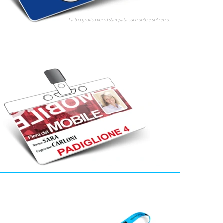
La tua grafica verrà stampata sul fronte e sul retro.