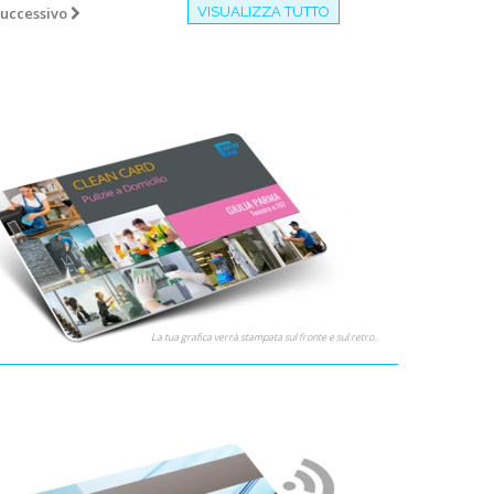
uccessivo
VISUALIZZA TUTTO
i aziendali
 e tesserini di riconoscimento
ni identificativi per cantieri, dipendenti privati (aziende,
, ecc) e pubblici (enti)
i identificativi per la scuola elementare (bambini) e medie e
i ( studenti )
 produttori, non semplici
itori.
utte le fasi del lavoro:
tiamo nella richiesta di informazioni e nella scelta delle
giuste per te
amo la grafica e i dati che ci invii
mo le card
La tua grafica verrà stampata sul fronte e sul retro.
onalizziamo con nomi, cognomi, codici, foto
iamo
velocissimi (consegna standard in 7 giorni lavorativi o 3 giorni
io express).
nostri clienti ci considerano i numeri 1 delle card in PVC in