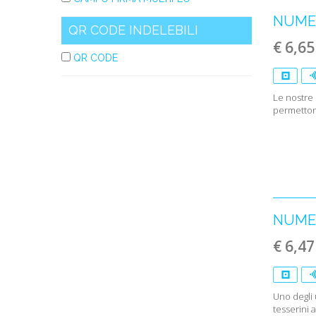
NUMER
QR CODE INDELEBILI
€ 6,65
QR CODE
Le nostre 
permettono
NUMER
€ 6,47
Uno degli 
tesserini