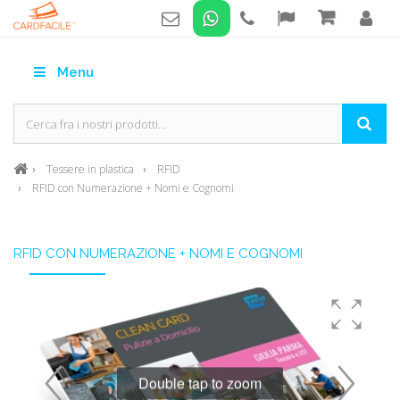
Menu
Tessere in plastica
RFID
RFID con Numerazione + Nomi e Cognomi
RFID CON NUMERAZIONE + NOMI E COGNOMI
Double tap to zoom