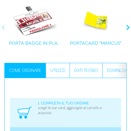
PORTA BADGE IN PLASTICA CON CLIP METALLICA
PORTACARD "MARCUS"
COME ORDINARE
UTILIZZI
DATI TECNICI
DOWNLOAD I
1. COMPLETA IL TUO ORDINE
scegli le tue card, aggiungile al carrello e
acquista.