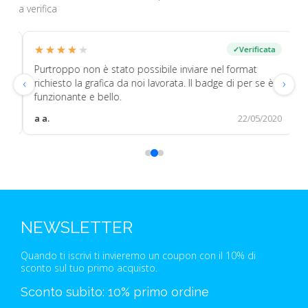
a verifica
★★★★★
★★★★★
★
★
✓
Verificata
Purtroppo non è stato possibile inviare nel format
Tre
‹
›
richiesto la grafica da noi lavorata. Il badge di per se è
funzionante e bello.
a a.
22/05/2020
a a.
NEWSLETTER
Quando ti iscrivi ti invieremo un coupon con il 10% di
sconto sul tuo primo acquisto.
Sconto subito: 10% primo ordine