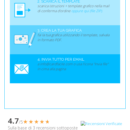
2. SCARICA IL TEMPLATE
scarica istruzioni + template grafico nella mail
di conferma d'ordine
oppure qui (file ZIP).
3. CREA LA TUA GRAFICA
fai la tua grafica utilizzando il template, salvala
in formato PDF.
4. INVIA TUTTO PER EMAIL
a info@cardfacile.com o usa l'icona "Invia file"
in cima alla pagina
4.7
★★★★★
★★★★★
/5
Sulla base di 3 recensioni sottoposte