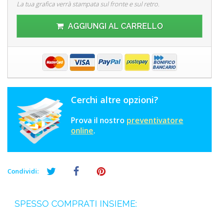
La tua grafica verrà stampata sul fronte e sul retro.
AGGIUNGI AL CARRELLO
Cerchi altre opzioni?
Prova il nostro
preventivatore
online
.
Condividi:
SPESSO COMPRATI INSIEME: