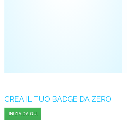
a
p
d
vi
CREA IL TUO BADGE DA ZERO
INIZIA DA QUI