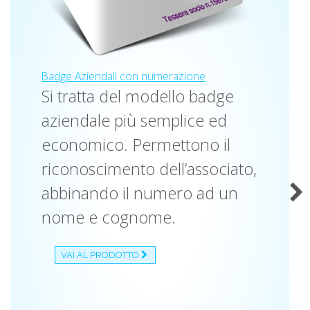
Badge Aziendali con numerazione
B
Si tratta del modello badge
N
C
aziendale più semplice ed
economico. Permettono il
C
riconoscimento dell’associato,
o
abbinando il numero ad un
la
nome e cognome.
tu
le
VAI AL PRODOTTO
Ca
n