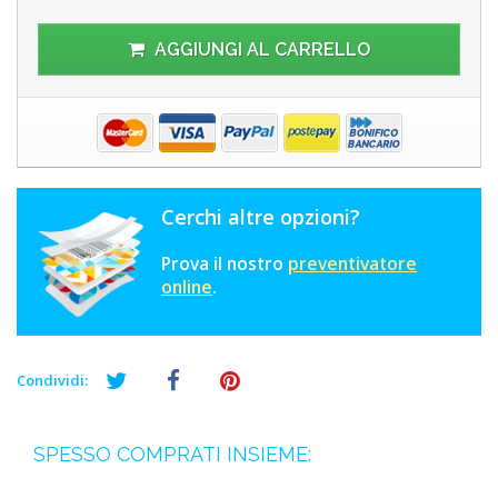
AGGIUNGI AL CARRELLO
Cerchi altre opzioni?
Prova il nostro
preventivatore
online
.
Condividi:
SPESSO COMPRATI INSIEME: