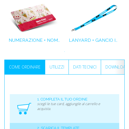
NUMERAZIONE + NOMI E COGNOMI + FORO
LANYARD + GANCIO IN METALLO
COME ORDINARE
UTILIZZI
DATI TECNICI
DOWNLOAD I
1. COMPLETA IL TUO ORDINE
scegli le tue card, aggiungile al carrello e
acquista.
2. SCARICA IL TEMPLATE